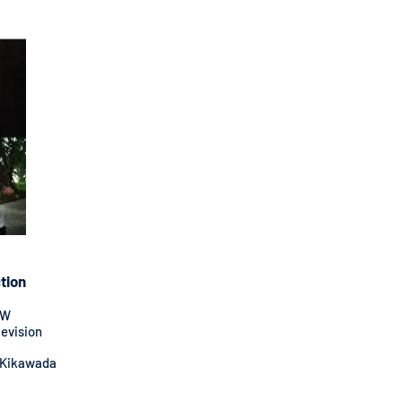
tion
OW
evision
a Kikawada