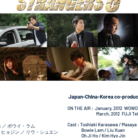
Japan-China-Korea co-produc
ON THE AIR : January, 2012 WOW
March, 2012 FUJI Tel
送
Cast : Toshiaki Karasawa / Masay
ホ ／ ボウイ・ラム
Bowie Lam / Liu Xuan
ョジン ／ リウ・シュエン
Oh Ji Ho / Kim Hyo Jin