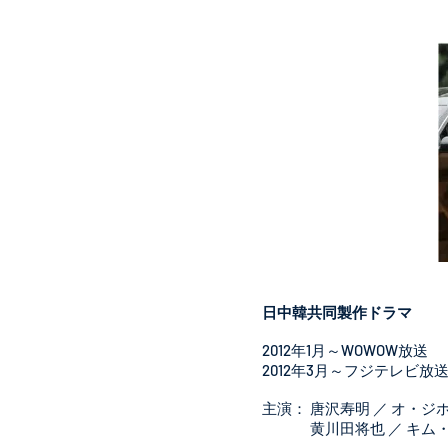
日中韓共同製作ドラマ​
2012年1月～WOWOW放送
2012年3月～フジテレビ放
主演： 唐沢寿明 ／ オ・ジ
黄川田将也 ／ キム・ヒ