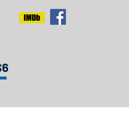
IMDb
S6